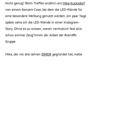
Nicht genug? Beim Treffen erzählt uns 
Mike Kucksdorf
von einem Konzert-Case, bei dem die LED-Wände für 
eine besondere Werbung genutzt werden, ein paar Tage 
später sehe ich die LED-Wände in einer Instagram-
Story. Ohne es zu wissen, waren vermutlich fast alle 
schon einmal Zeug*innen der Arbeit der Brandfit-
Gruppe. 
Mike, der vor drei Jahren 
ERROR
 gegründet hat, hatte 
aber noch einen spannenden fiktiven Case als Aufgabe 
für uns dabei, die wir in 3 Teams gelöst haben: 
„Entwickelt ein Konzept, dass eine Modemarke, 2 DJs 
und ein Festival vereint.“