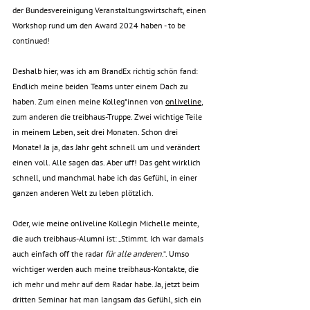
der Bundesvereinigung Veranstaltungswirtschaft, einen 
Workshop rund um den Award 2024 haben - to be 
continued! 
Deshalb hier, was ich am BrandEx richtig schön fand: 
Endlich meine beiden Teams unter einem Dach zu 
haben. Zum einen meine Kolleg*innen von 
onliveline
, 
zum anderen die treibhaus-Truppe. Zwei wichtige Teile 
in meinem Leben, seit drei Monaten. Schon drei 
Monate! Ja ja, das Jahr geht schnell um und verändert 
einen voll. Alle sagen das. Aber uff! Das geht wirklich 
schnell, und manchmal habe ich das Gefühl, in einer 
ganzen anderen Welt zu leben plötzlich. 
Oder, wie meine onliveline Kollegin Michelle meinte, 
die auch treibhaus-Alumni ist: „Stimmt. Ich war damals 
auch einfach off the radar 
für alle anderen
.“. Umso 
wichtiger werden auch meine treibhaus-Kontakte, die 
ich mehr und mehr auf dem Radar habe. Ja, jetzt beim 
dritten Seminar hat man langsam das Gefühl, sich ein 