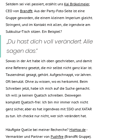
Seitdem sei viel passiert, erzählt uns 
Kai Brökelmeier
, 
CEO von 
Brandfit
. Aus der Party-Foto-Seite ist eine 
Gruppe geworden, die einem kleinem Imperium gleicht. 
Stringent, und im Kontakt mit allen, die irgendwie am 
Subkultur-Tisch sitzen. Ein Beispiel? 
„Du hast dich voll verändert. Alle 
sagen das.“ 
Sowas in der Art habe ich oben geschrieben, und damit 
eine Referenz gesetzt, die mir selbst nicht ganz klar ist. 
Tausendmal gesagt, gehört. Aufgeschnappt, vor Jahren. 
Oft benutzt. Ohne zu wissen, wo es herkommt. Beim 
Schreiben jetzt, habe ich mich auf die Suche gemacht. 
Ich will ja keinen Quatsch schreiben. Deswegen 
komplett Quatsch-frei: Ich bin mir immer noch nicht 
ganz sicher, aber es hat irgendwas mit SSIO und XATAR 
zu tun. Ich checke nur nicht, wer sich verändert hat.
Häufigste Quelle bei meiner Recherche? 
HipHop.de
 - 
Vermarkter und Partner von 
Pushfire
 (Brandfit Gruppe). 