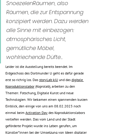
SnoezelenRäumen, also 
Räumen, die zur Entspannung 
konzipiert werden. Dazu werden 
alle Sinne mit einbezogen: 
atmosphärisches Licht, 
gemütliche Möbel, 
wohlriechende Düfte... 
Leider ist die Ausstellung bereits beendet. Im 
Erdgeschoss des Dortmunder U geht es dafür gerade 
erst so richrig los. Das 
storyLab kiU
 und das 
digitale 
Koproduktionslabor
 (Koprolab), arbeiten zu den 
Themen: Fotschung, Digitale Kunst und neue 
Technologien. Wir bekamen einen spannenden kurzen 
Einblick, den einige von uns am 08.02.2023 noch 
einmal beim 
Activation Day
 des Koproduktionslabors 
vertiefen werden. Das vom Land und der Stadt 
geförderte Projekt wurde ins Leben gerufen, um 
Künstler*innen bei der Umsetzung von Ideen digitaler 