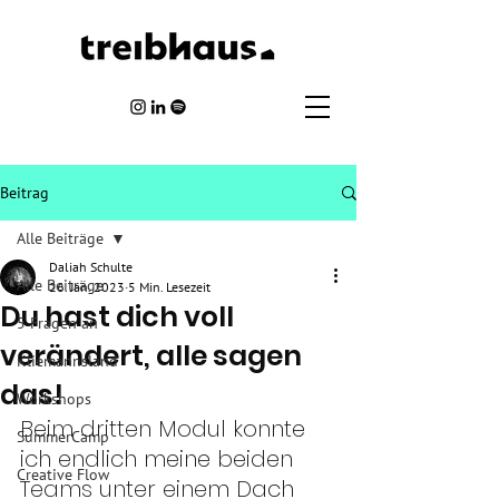
Beitrag
Alle Beiträge
Daliah Schulte
Alle Beiträge
26. Jan. 2023
5 Min. Lesezeit
Du hast dich voll
5 Fragen an
verändert, alle sagen
Kliemannsland
das!
Workshops
Beim dritten Modul konnte 
SummerCamp
ich endlich meine beiden 
Creative Flow
Teams unter einem Dach 