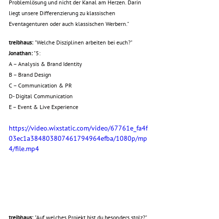
Problemlösung und nicht der Kanal am Herzen. Darin 
liegt unsere Differenzierung zu klassischen 
Eventagenturen oder auch klassischen Werbern."
treibhaus: 
"Welche Disziplinen arbeiten bei euch?"
Jonathan:
 "5:
A – Analysis & Brand Identity
B – Brand Design
C – Communication & PR
D- Digital Communication
E – Event & Live Experience
https://video.wixstatic.com/video/67761e_fa4f
03ec1a384803807461794964efba/1080p/mp
4/file.mp4
treibhaus: 
"Auf welches Projekt bist du besonders stolz?"