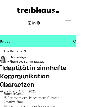
Beitrag
Alle Beiträge
Sabine Mayer
Alle Beiträge
1. Juni 2021
2 Min. Lesezeit
"Identität in sinnhafte
5 Fragen an
Kommunikation
Kliemannsland
übersetzen"
Workshops
Aktualisiert:
3. Juni 2021
SummerCamp
5 Fragen an Jonathan Geyer
Creative Flow
Head of Strategy follow red, 