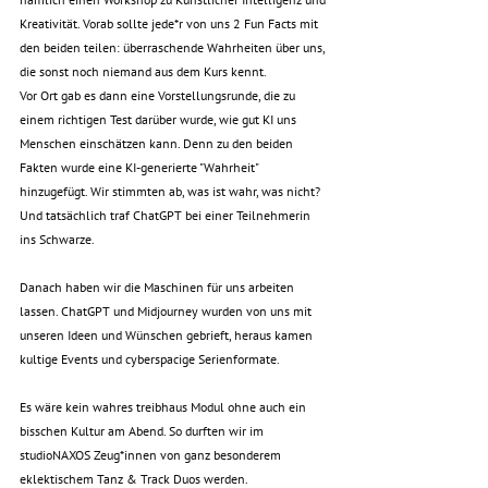
Kreativität. Vorab sollte jede*r von uns 2 Fun Facts mit 
den beiden teilen: überraschende Wahrheiten über uns, 
die sonst noch niemand aus dem Kurs kennt.
Vor Ort gab es dann eine Vorstellungsrunde, die zu 
einem richtigen Test darüber wurde, wie gut KI uns 
Menschen einschätzen kann. Denn zu den beiden 
Fakten wurde eine KI-generierte "Wahrheit" 
hinzugefügt. Wir stimmten ab, was ist wahr, was nicht? 
Und tatsächlich traf ChatGPT bei einer Teilnehmerin 
ins Schwarze.
Danach haben wir die Maschinen für uns arbeiten 
lassen. ChatGPT und Midjourney wurden von uns mit 
unseren Ideen und Wünschen gebrieft, heraus kamen 
kultige Events und cyberspacige Serienformate.
Es wäre kein wahres treibhaus Modul ohne auch ein 
bisschen Kultur am Abend. So durften wir im 
studioNAXOS Zeug*innen von ganz besonderem 
eklektischem Tanz & Track Duos werden.