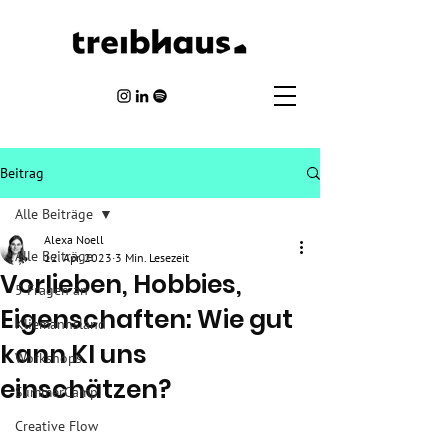
Beitrag
Alle Beiträge
Alexa Noell
Alle Beiträge
12. Apr. 2023
3 Min. Lesezeit
Vorlieben, Hobbies,
5 Fragen an
Eigenschaften: Wie gut
Kliemannsland
kann KI uns
Workshops
einschätzen?
SummerCamp
Creative Flow