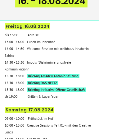
16. - 18.08.2024
Freitag
16.08.2024
bis 13:00
Anreise
13:00 - 14
:00
Lunch im Innenhof
14:00 - 14:30
Welcome Session mit treibhaus Inhaberin
Sabine
14:30 - 15:30
Impuls "Diskriminierungsfreie
Kommunikation"
15:30 - 18:00
Briefing Amadeu Antonio Stiftung
15:30 - 18
:00
Briefing DAS NETTZ
15:30 - 18
:0
0
Briefing Innitative Offene Gesellschaft
ab 19:00
Grillen
& Lagerfeuer
Samstag
17
.08.2024
09:00 - 10:00
Frühstück
im Hof
10:00 - 13:00
Creative Sessions Teil 01 - mit den Creative
Leads