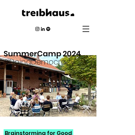
SummerCamp 2024
#DoingDemocracy
Brainstorming for Good