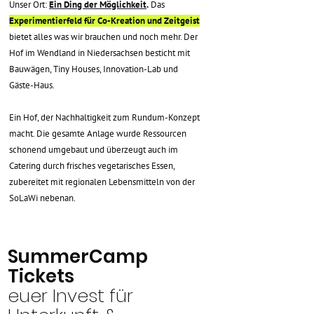
Unser Ort:
Ein Ding der Möglichkeit
.
Das
Experimentierfeld für Co-Kreation und Zeitgeist
bietet alles was wir brauchen und noch mehr. Der
Hof im Wendland in Niedersachsen besticht mit
Bauwägen, Tiny Houses, Innovation-Lab und
Gäste-Haus.
Ein Hof, der Nachhaltigkeit zum Rundum-Konzept
macht. Die gesamte Anlage wurde Ressourcen
schonend umgebaut und überzeugt auch im
Catering durch frisches vegetarisches Essen,
zubereitet mit regionalen Lebensmitteln von der
SoLaWi nebenan.
SummerCamp
Tickets
euer Invest für