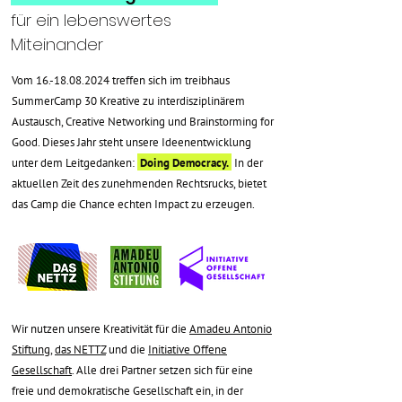
für ein lebenswertes
Miteinander
Vom
16.-18.08.2024
treffen sich im treibhaus
SummerCamp 30 Kreative zu interdisziplinärem
Austausch, Creative Networking und Brainstorming for
Good.
Dieses Jahr steht unsere Ideenentwicklung
unter dem Leitgedanken:
Doing Democracy.
In der
aktuellen Zeit des zunehmenden Rechtsrucks, bietet
das Camp die Chance echten Impact zu erzeugen.
Wir nutzen unsere Kreativität für die
Amadeu Antonio
Stiftung
,
das NETTZ
und die
Initiative Offene
Gesellschaft
. Alle drei Partner setzen sich für eine
freie und demokratische Gesellschaft ein, in der