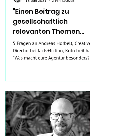
16. Juni 2021
2 Min. Lesezeit
"Einen Beitrag zu
gesellschaftlich
relevanten Themen
leisten"
5 Fragen an Andreas Horbelt, Creative
Director bei facts+fiction, Köln treibhaus:
"Was macht eure Agentur besonders?"
Andreas: "Was uns...