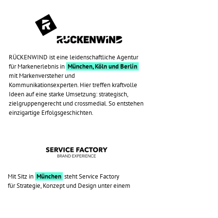
RÜCKENWIND ist eine
leidenschaftliche Agentur
für Markenerlebnis in
München, Köln und Berlin
mit Markenversteher und
Kommunikationsexperten. Hier treffen kraftvolle
Ideen auf eine starke Umsetzung: strategisch,
zielgruppengerecht und crossmedial. So entstehen
einzigartige Erfolgsgeschichten.
Mit Sitz in
München
steht Service Factory
für Strategie, Konzept und Design unter einem
Dach und gestaltet den gesamten kreativen
Prozess der Brand Experience – von der Idee bis
zur Realisierung in allen relevanten Bereichen: