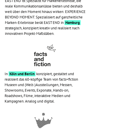
EAST END ist Spezialist für Markenerlebnisse, die
reale Kommunikationsanlässe bieten und deshalb
weit über den Moment hinaus wirken: EXPERIENCE
BEYOND MOMENT. Spezialisiert auf ganzheitliche
Marken-Erlebnisse berät EAST END in
Hamburg
strategisch, konzipiert kreativ und realisiert nach
innovativen Projekt-Maßstäben.
In
Köln und Berlin
konzipiert, gestaltet und
realisiert das 60-köpfige Team von facts+fiction
Museen und (Welt-)Ausstellungen, Messen,
Showrooms, Events, Exponate, Hands-on,
Roadshows, Filme, interaktive Medien und
Kampagnen. Analog und digital.