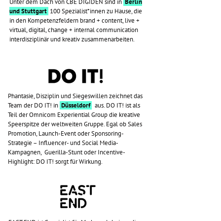
Unter dem Dach von CBE DIGIDEN sind in
Berlin
und Stuttgart
100 Spezialist*innen zu Hause, die
in den Kompetenzfeldern brand + content, live +
virtual, digital, change + internal communication
interdisziplinär und kreativ zusammenarbeiten.
Phantasie, Disziplin und Siegeswillen zeichnet das
Team der DO IT! in
Düsseldorf
aus. DO IT! ist als
Teil der Omnicom Experiential Group die kreative
Speerspitze der weltweiten Gruppe. Egal ob Sales
Promotion, Launch-Event oder Sponsoring-
Strategie – Influencer- und Social Media-
Kampagnen, Guerilla-Stunt oder Incentive-
Highlight: DO IT! sorgt für Wirkung.