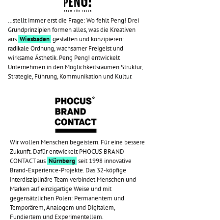
…stellt immer erst die Frage: Wo fehlt Peng! Drei
Grundprinzipien formen alles, was die Kreativen
aus
Wiesbaden
gestalten und konzipieren:
radikale Ordnung, wachsamer Freigeist und
wirksame Ästhetik. Peng Peng! entwickelt
Unternehmen in den Möglichkeitsräumen Struktur,
Strategie, Führung, Kommunikation und Kultur.
Wir wollen Menschen begeistern. Für eine bessere
Zukunft. Dafür entwickelt PHOCUS BRAND
CONTACT aus
Nürnberg
seit 1998 innovative
Brand-Experience-Projekte. Das 32-köpfige
interdisziplinäre Team verbindet Menschen und
Marken auf einzigartige Weise und mit
gegensätzlichen Polen: Permanentem und
Temporärem, Analogem und Digitalem,
Fundiertem und Experimentellem.