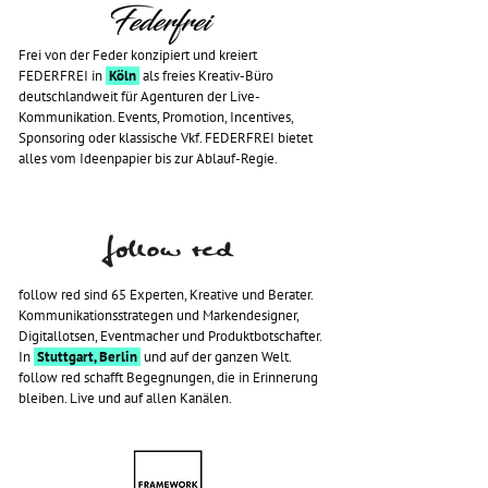
Frei von der Feder konzipiert und kreiert
FEDERFREI in
Köln
als freies Kreativ-Büro
deutschlandweit für Agenturen der Live-
Kommunikation. Events, Promotion, Incentives,
Sponsoring oder klassische Vkf. FEDERFREI bietet
alles vom Ideenpapier bis zur Ablauf-Regie.
follow red sind 65 Experten, Kreative und Berater.
Kommunikationsstrategen und Markendesigner,
Digitallotsen, Eventmacher und Produktbotschafter.
In
Stuttgart, Berlin
und auf der ganzen Welt.
follow red schafft Begegnungen, die in Erinnerung
bleiben. Live und auf allen Kanälen.