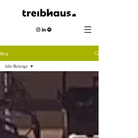
Blog
Alle Beiträge
Alle Beiträge
5 Fragen an
Kliemannsland
Workshops
SummerCamp
Creative Flow