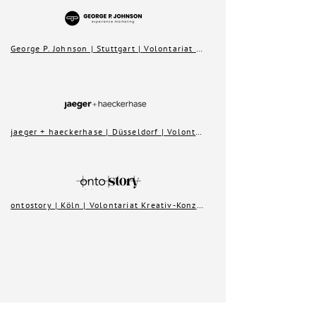
George P. Johnson | Stuttgart | Volontariat Kreativ-Konzeption (w/m/d)
jaeger + haeckerhase | Düsseldorf | Volontariat Kreativ-Konzeption (w/m/d)
ontostory | Köln | Volontariat Kreativ-Konzeption (w/m/d)