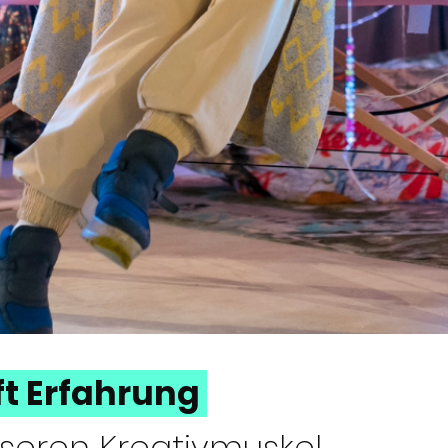
fft Erfahrung
nseren Kreativmuskel