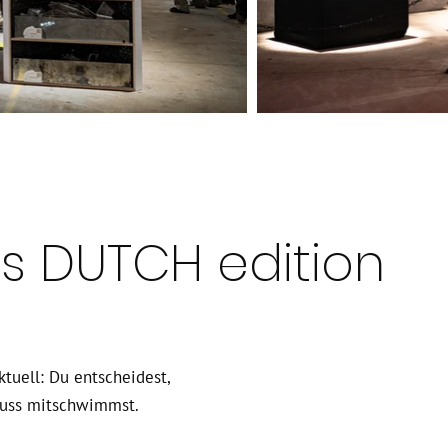
us DUTCH edition
tuell: Du entscheidest,
luss mitschwimmst.