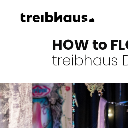
HOW to F
treibhaus 