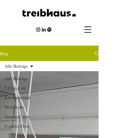
Blog
Alle Beiträge
Alle Beiträge
5 Fragen an
Kliemannsland
Workshops
SummerCamp
Creative Flow