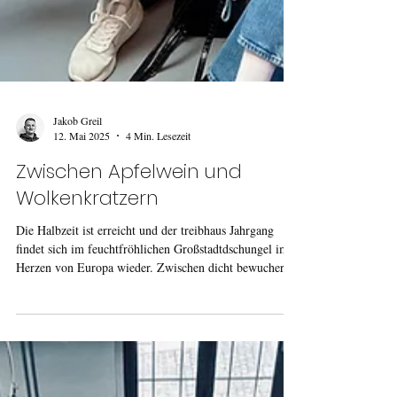
Jakob Greil
12. Mai 2025
4 Min. Lesezeit
Zwischen Apfelwein und
Wolkenkratzern
Die Halbzeit ist erreicht und der treibhaus Jahrgang
findet sich im feuchtfröhlichen Großstadtdschungel im
Herzen von Europa wieder. Zwischen dicht bewucherten
Apfelweinkneipen und hochmodernen Wolkenkratzern
erwarten die treibhäusler*innen einige interessante neue
Workshops und Inhalte. Man munkelt, dem einen oder
anderen ist sogar eine Energiesparlampe aufgegangen?