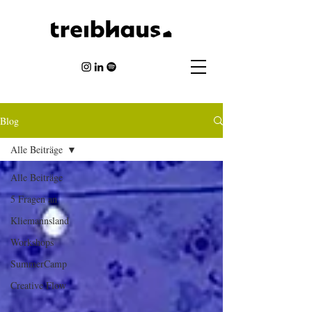
Blog
Alle Beiträge
Alle Beiträge
5 Fragen an
Kliemannsland
Workshops
SummerCamp
Creative Flow