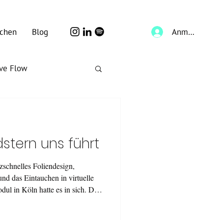
Anmelden
chen
Blog
ive Flow
stern uns führt
tzschnelles Foliendesign,
nd das Eintauchen in virtuelle
dul in Köln hatte es in sich. Drei
ow-how, echten Cases und einer