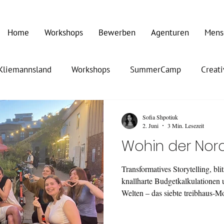
Home
Workshops
Bewerben
Agenturen
Mens
Kliemannsland
Workshops
SummerCamp
Creat
Sofia Shpotiuk
2. Juni
3 Min. Lesezeit
Wohin der Nord
Transformatives Storytelling, bli
knallharte Budgetkalkulationen u
Welten – das siebte treibhaus-Mo
Tage vollgepackt mit Praxis-Kn
geballten Ladung Inspiration.