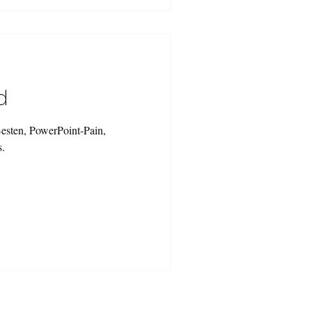
d
esten, PowerPoint-Pain,
s.