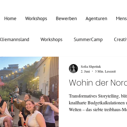
Home
Workshops
Bewerben
Agenturen
Mens
Kliemannsland
Workshops
SummerCamp
Creat
Sofia Shpotiuk
2. Juni
3 Min. Lesezeit
Wohin der Nord
Transformatives Storytelling, bli
knallharte Budgetkalkulationen u
Welten – das siebte treibhaus-Mo
Tage vollgepackt mit Praxis-Kn
geballten Ladung Inspiration.