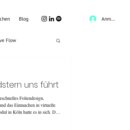
Anmelden
chen
Blog
ive Flow
stern uns führt
tzschnelles Foliendesign,
nd das Eintauchen in virtuelle
dul in Köln hatte es in sich. Drei
ow-how, echten Cases und einer