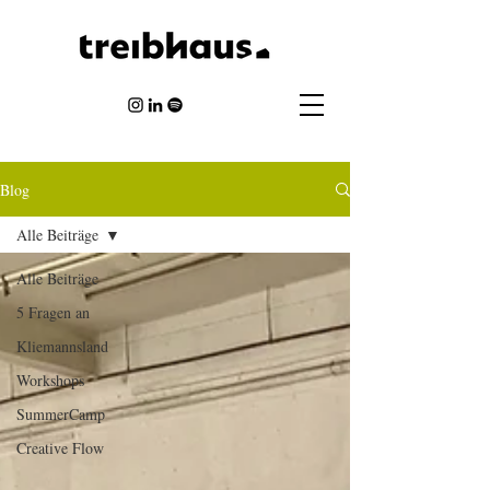
Blog
Alle Beiträge
Alle Beiträge
5 Fragen an
Kliemannsland
Workshops
SummerCamp
Creative Flow