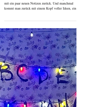
Manchmal fährt man zu einer Weiterbildung und kommt
mit ein paar neuen Notizen zurück. Und manchmal
kommt man zurück mit einem Kopf voller Ideen, einer
deutlich längeren To-do-Liste und der Erkenntnis, dass
ein Friedhof möglicherweise die perfekte Dating-
Location sein könnte. Genauso fühlte sich unser
Workshop-Wochenende im wunderschönen Hamburg
an. Räume sind mehr als vier Wände Den Auftakt
machten Melanie Obrist und Svenja Ahrens von Neu &
Frei mit einem Workshop rund um Rä