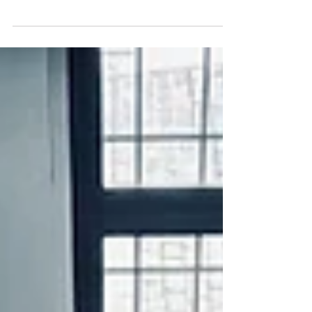
Foliendesign, knallharte Budgetkalkulationen und das
Eintauchen in virtuelle Welten – das siebte treibhaus-
Modul in Köln hatte es in sich. Drei Tage vollgepackt
mit Praxis-Know-how, echten Cases und einer geballten
Ladung Inspiration.