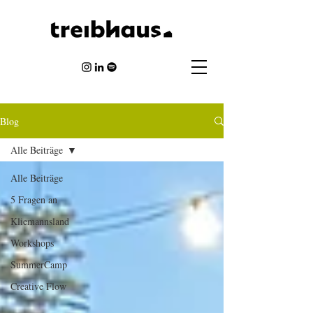
Blog
Alle Beiträge
Alle Beiträge
5 Fragen an
Kliemannsland
Workshops
SummerCamp
Creative Flow