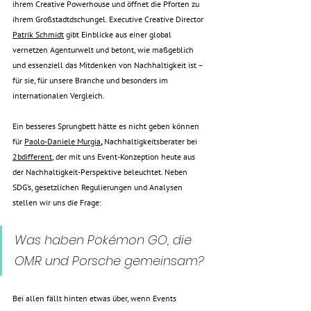
ihrem Creative Powerhouse und öffnet die Pforten zu 
ihrem Großstadtdschungel. Executive Creative Director 
Patrik Schmidt
 gibt Einblicke aus einer global 
vernetzen Agenturwelt und betont, wie maßgeblich 
und essenziell das Mitdenken von Nachhaltigkeit ist – 
für sie, für unsere Branche und besonders im 
internationalen Vergleich. 
Ein besseres Sprungbett hätte es nicht geben können 
für 
Paolo-Daniele Murgia
, 
Nachhaltigkeitsberater bei
2bdifferent
, der mit uns Event-Konzeption heute aus 
der Nachhaltigkeit-Perspektive beleuchtet. Neben 
SDG’s, gesetzlichen Regulierungen und Analysen 
stellen wir uns die Frage: 
Was haben Pokémon GO, die 
OMR und Porsche gemeinsam? 
Bei allen fällt hinten etwas über, wenn Events 