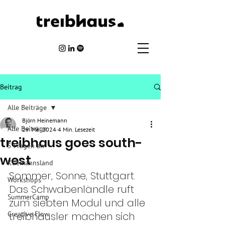
Beitrag
Alle Beiträge
Björn Heinemann
Alle Beiträge
29. Mai 2024
4 Min. Lesezeit
treibhaus goes south-
5 Fragen an
west
Kliemannsland
Sommer, Sonne, Stuttgart. 
Workshops
Das Schwabenländle ruft 
SummerCamp
zum siebten Modul und alle 
Creative Flow
treibhäusler machen sich 