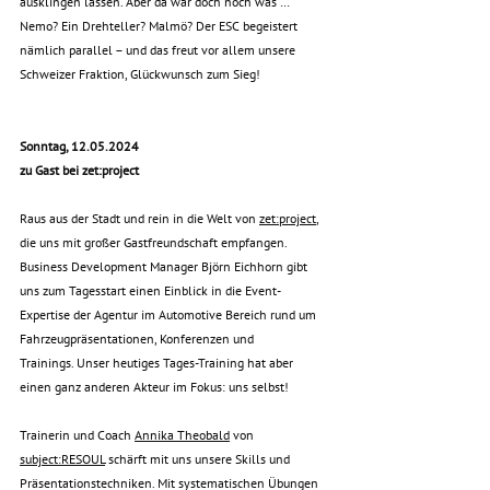
ausklingen lassen. Aber da war doch noch was … 
Nemo? Ein Drehteller? Malmö? Der ESC begeistert 
nämlich parallel – und das freut vor allem unsere 
Schweizer Fraktion, Glückwunsch zum Sieg!
Sonntag, 12.05.2024
zu Gast bei zet:project 
Raus aus der Stadt und rein in die Welt von 
zet:project
, 
die uns mit großer Gastfreundschaft empfangen. 
Business Development Manager Björn Eichhorn gibt 
uns zum Tagesstart einen Einblick in die Event-
Expertise der Agentur im Automotive Bereich rund um 
Fahrzeugpräsentationen, Konferenzen und 
Trainings. Unser heutiges Tages-Training hat aber 
einen ganz anderen Akteur im Fokus: uns selbst! 
Trainerin und Coach
Annika Theobald
 von 
subject:RESOUL
 schärft mit uns unsere Skills und 
Präsentationstechniken. Mit systematischen Übungen 