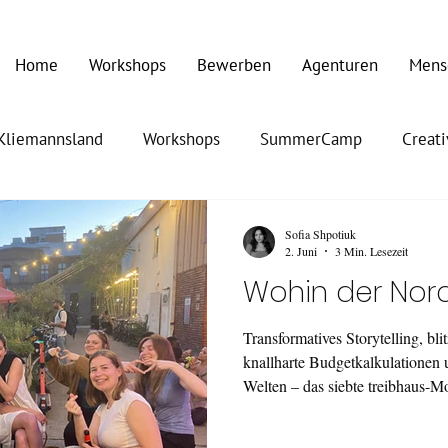
Home
Workshops
Bewerben
Agenturen
Mens
Kliemannsland
Workshops
SummerCamp
Creat
Sofia Shpotiuk
2. Juni
3 Min. Lesezeit
Wohin der Nord
Transformatives Storytelling, bli
knallharte Budgetkalkulationen u
Welten – das siebte treibhaus-Mo
Tage vollgepackt mit Praxis-Kn
geballten Ladung Inspiration.