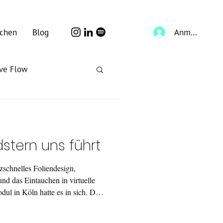
Anmelden
chen
Blog
ive Flow
stern uns führt
tzschnelles Foliendesign,
nd das Eintauchen in virtuelle
dul in Köln hatte es in sich. Drei
ow-how, echten Cases und einer