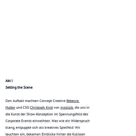
Akt I
Setting the Scene
Den Auftakt machten Concept Creative 
Rebecca 
Hutter
 und CSO 
Christoph Kirst
 von 
insglück
, die uns in 
die Kunst der Show-Konzeption im Spannungsfeld des 
Corporate Events einweihten. Was wie ein Widerspruch 
klang, entpuppte sich als kreatives Spielfeld: Wir 
tauchten ein, bekamen Einblicke hinter die Kulissen 