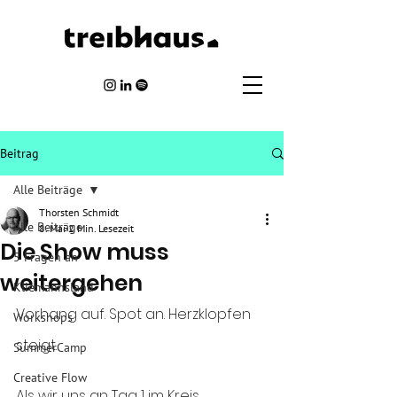
Beitrag
Alle Beiträge
Thorsten Schmidt
Alle Beiträge
8. Mai
2 Min. Lesezeit
Die Show muss
5 Fragen an
weitergehen
Kliemannsland
Vorhang auf. Spot an. Herzklopfen 
Workshops
steigt. 
SummerCamp
Creative Flow
Als wir uns an Tag 1 im Kreis 