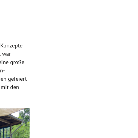
 Konzepte 
t war 
eine große 
n-
een gefeiert 
 mit den 