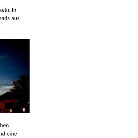
eln. In 
eads aus 
chen 
nd eine 