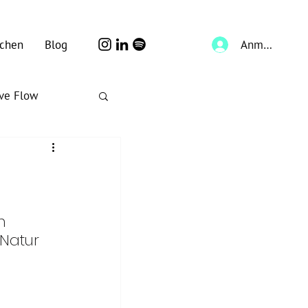
Anmelden
chen
Blog
ive Flow
m 
 Natur 