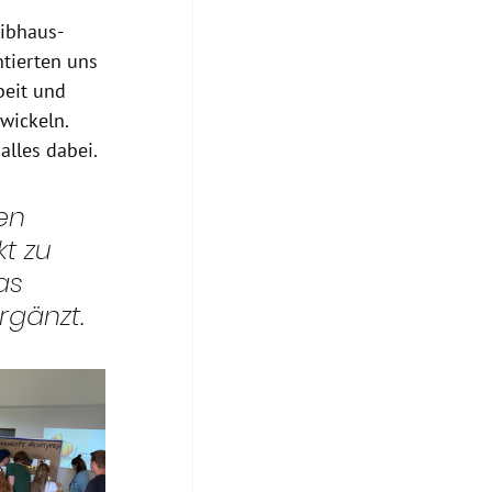
eibhaus-
ntierten uns 
eit und 
wickeln. 
alles dabei.
en 
t zu 
as 
rgänzt.