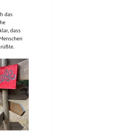
h das 
he 
lar, dass 
 Menschen 
grüßte.