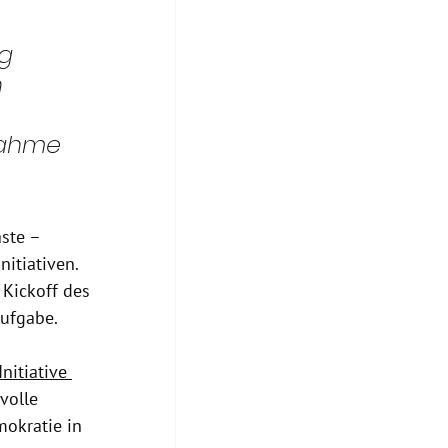
g 
 
nahme 
ste – 
itiativen. 
Kickoff des 
ufgabe.
Initiative 
volle 
okratie in 