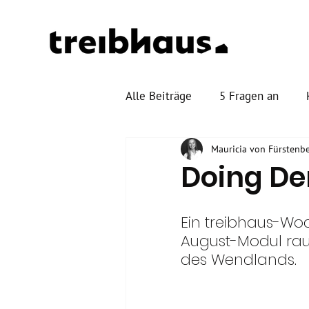
Alle Beiträge
5 Fragen an
Mauricia von Fürstenb
Doing D
Ein treibhaus-Wo
August-Modul raus
des Wendlands.