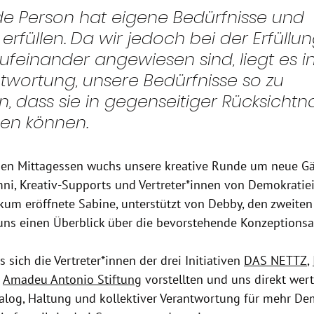
e Person hat eigene Bedürfnisse und 
rfüllen. Da wir jedoch bei der Erfüllun
ufeinander angewiesen sind, liegt es in
twortung, unsere Bedürfnisse so zu 
, dass sie in gegenseitiger Rücksicht
den können.
n Mittagessen wuchs unsere kreative Runde um neue Gä
ni, Kreativ-Supports und Vertreter*innen von Demokratiein
um eröffnete Sabine, unterstützt von Debby, den zweiten 
s einen Überblick über die bevorstehende Konzeptionsa
s sich die Vertreter*innen der drei Initiativen
DAS NETTZ
, 
 
Amadeu Antonio Stiftung
 v
orstellten und uns direkt wert
log, Haltung und kollektiver Verantwortung für mehr Dem