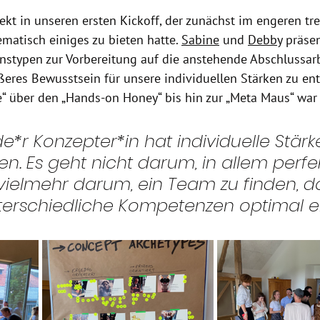
rekt in unseren ersten Kickoff, der zunächst im engeren tr
ematisch einiges zu bieten hatte. 
Sabine
 und 
Debby
 präse
nstypen zur Vorbereitung auf die anstehende Abschlussarb
ßeres Bewusstsein für unsere individuellen Stärken zu ent
“ über den „Hands-on Honey“ bis hin zur „Meta Maus“ war 
*r Konzepter*in hat individuelle Stärk
. Es geht nicht darum, in allem perfek
 vielmehr darum, ein Team zu finden, d
terschiedliche Kompetenzen optimal e