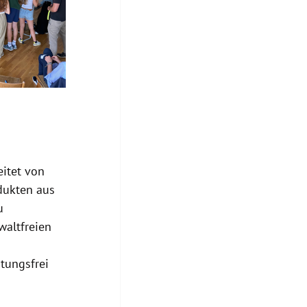
itet von 
dukten aus 
u 
waltfreien 
 
tungsfrei 