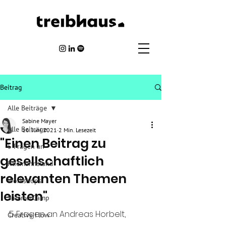
Beitrag
Alle Beiträge
Sabine Mayer
Alle Beiträge
16. Juni 2021
2 Min. Lesezeit
"Einen Beitrag zu
5 Fragen an
gesellschaftlich
Kliemannsland
relevanten Themen
Workshops
leisten"
SummerCamp
5 Fragen an Andreas Horbelt, 
Creative Flow