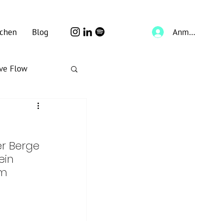
Anmelden
chen
Blog
ive Flow
er Berge 
ein 
m 