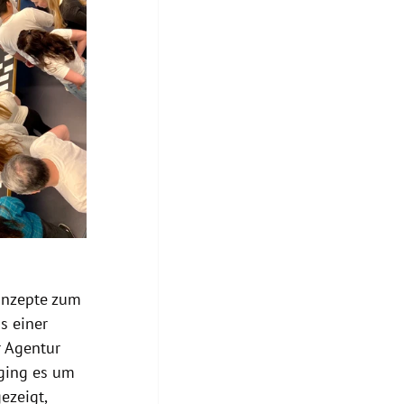
onzepte zum 
s einer 
 Agentur 
 ging es um 
ezeigt, 