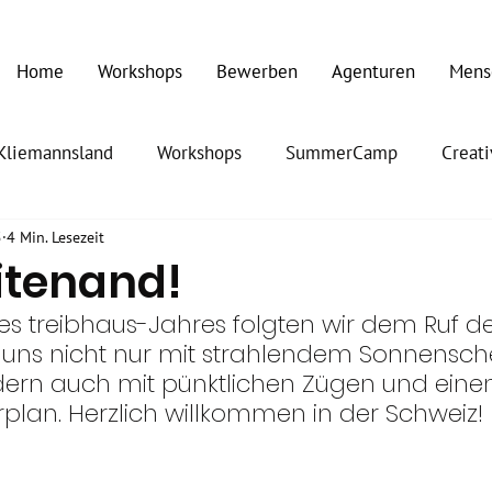
Home
Workshops
Bewerben
Agenturen
Mens
Kliemannsland
Workshops
SummerCamp
Creat
5
4 Min. Lesezeit
itenand!
es treibhaus-Jahres folgten wir dem Ruf d
ß uns nicht nur mit strahlendem Sonnensch
ern auch mit pünktlichen Zügen und eine
rplan. Herzlich willkommen in der Schweiz!