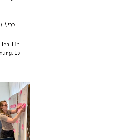
ilm. 
len. Ein 
mung. Es 