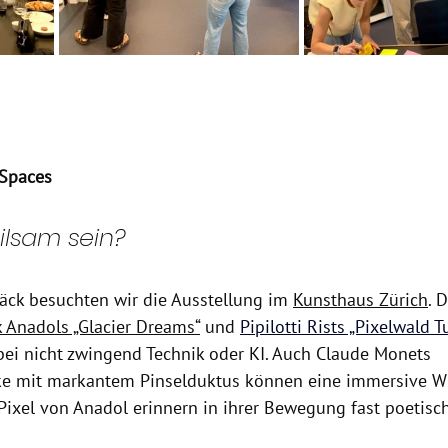
Spaces
ilsam sein?
äck besuchten wir die Ausstellung im 
Kunsthaus Zürich
. 
k Anadols „Glacier Dreams“
 und 
Pipilotti Rists „Pixelwald T
ei nicht zwingend Technik oder KI. Auch Claude Monets 
ke mit markantem Pinselduktus können eine immersive W
n Pixel von Anadol erinnern in ihrer Bewegung fast poetis