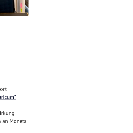
Dort 
uricum“
.
irkung 
ch an Monets 