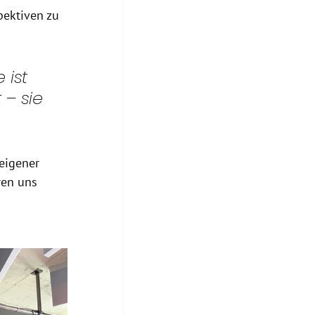
pektiven zu 
ist 
– sie 
eigener 
ren uns 