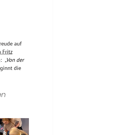
reude auf 
a
 Fritz
:  
„Von der 
ginnt die 
en 