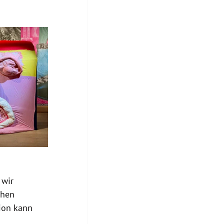
wir 
chen 
ion kann 