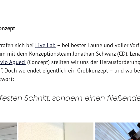
onzept
trafen sich bei
Live Lab
 – bei bester Laune und voller Vorf
am mit dem Konzeptionsteam 
Jonathan
 Schwarz
 (CD), 
Len
lvio
 Agueci
 (Concept) stellten wir uns der Herausforderung
“
. Doch wo endet eigentlich ein Grobkonzept – und wo be
twort: 
 festen Schnitt, sondern einen fließend