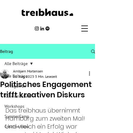
Beitrag
Alle Beiträge
Arnbjørn Mortensen
Alle Beiträge
12. Aug. 2023
3 Min. Lesezeit
Politisches Engagement
5 Fragen an
trifft kreativen Diskurs
Kliemannsland
Workshops
Das treibhaus übernimmt 
SummerCamp
Hamburg zum zweiten Mal! 
Und welch ein Erfolg war 
Creative Flow