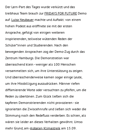
Der Lern-Part des Tages wurde verkürzt und das 
treibhaus Team brauch zur
FRIDAYS FOR FUTURE
Demo 
auf. 
Luisa Neubauer
 machte und Auftakt: von einem 
hohen Podest aus eröffnete sie mit der ersten 
Ansprache, gefolgt von einigen weiteren 
inspirierenden, teilweise wütenden Reden der 
Schüler*innen und Studierenden. Nach den 
bewegenden Ansprachen zog der Demo-Zug durch das 
Zentrum Hamburgs. Die Demonstration war 
überraschend klein - weniger als 100 Menschen 
versammelten sich, um ihre Unterstützung zu zeigen. 
Und überraschenderweise kamen sogar einige Leute, 
um ihre Missbilligung auszudrücken. Männer riefen 
diffamierende Worte oder versuchten zu pfeifen, um die 
Reden zu übertönen. Zum Glück ließen sich die 
tapferen Demonstrierenden nicht provozieren - sie 
ignorierten die Zwiscehnrufe und ließen sich weder die 
Stimmung noch den Redefluss verderben. Es schien, als 
wären sie leider an dieses Verhalten gewöhnt. Umso 
mehr Grund, am 
globalen Klimastreik
 am 15.09. 