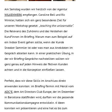
Am Samstag wurden wir herzlich von der Agentur 
WILKENWERK
 empfangen. Caroline Beil und Ric 
Winkler, hatten sich ein ganz besonderes Ziel für 
unseren Workshop gesetzt: 
„teaching the unlearnable“.
Die Relevanz des Zuhörens und das Verstehen der 
Kund*innen im Briefing. Warum man zum Beispiel auf 
ein Indoor Event gehen sollte, wenn der Kunde 
Sneaker Sammler ist oder was man aus Anekdoten im 
Gespräch ableiten kann. In einer praktischen Übung, in 
der wir Briefing-Gespräche nachstellten sollten wir 
ganz genau auf jeden Hinweis der fiktiven Kunden 
achten und in die Konzeption einfließen lassen.
Perfekt, dass wir diese Skills im Anschluss direkt 
anwenden konnten: im Briefing-Termin mit Mercé vom 
ADC*E
, dem Art Directors Club Europe, der im Dezember 
in Barcelona stattfinden wird, durften wir die passende 
Kommunikationskampagne entwickeln. 4 Ideen 
konnten wir präsentieren und eine hat es bis zum 