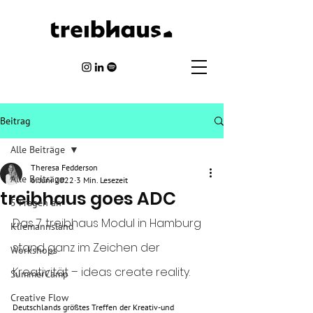
Beitrag
Alle Beiträge
Theresa Fedderson
Alle Beiträge
6. Juni 2022
3 Min. Lesezeit
treibhaus goes ADC
5 Fragen an
Das 7. treibhaus Modul in Hamburg 
Kliemannsland
stand ganz im Zeichen der 
Workshops
Kreativität – ideas create reality.
SummerCamp
Creative Flow
Deutschlands größtes Treffen der Kreativ-und 