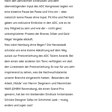
Nach den zahlreichen Eindrücken und dem 
überwältigenden Input des ADC Kongresses legten wir 
eine kreative Pause bei Pasta und Vino ein – aber 
natürlich keine Pause ohne Input: Pit Kho und Pat Kalt 
gaben uns exklusive Einblicke in den ADC, wie es ist 
Jury Mitglied zu sein und wie der – nicht ganz 
unkomplizierte- Prozess der Bronze, Silber und Gold 
Nägel Vergabe abläuft. 
Was wäre Hamburg ohne Regen? Die Hansestadt 
schickte uns eine kleine Abkühlung auf dem Weg 
zurück zur Preisverleihung des ADC Talent Awards. Bei 
dem einen oder anderen Gin Tonic verfolgten wir dort 
den Livestream der Preisverleihung. Es war für uns sehr 
inspirierend zu sehen, was die Nachwuchstalente 
unserer Branche eingereicht hatten.  Besonders die 
Arbeit „Molda“ von Marvin Stegmann und Maximilian 
Wölfl (DHBW Ravensburg), die einen Grand Prix 
gewann, hat bei mir bleibenden Eindruck hinterlassen. 
Schicke Designer Sofas im Schimmel Look – mutig, 
anders und super cool! 