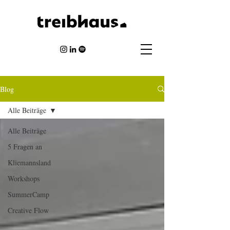
Blog
Alle Beiträge
Alle Beiträge
5 Fragen an
Kliemannsland
Workshops
SummerCamp
Creative Flow